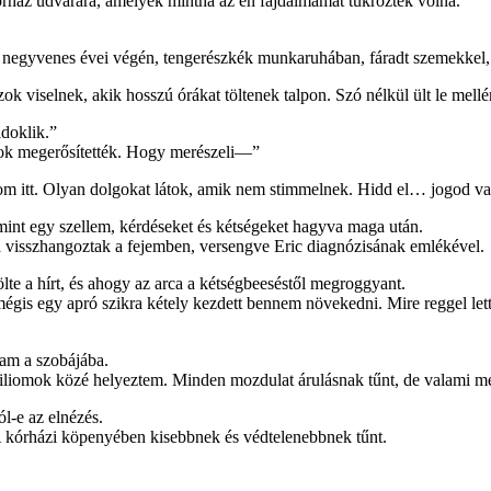
kórház udvarára, amelyek mintha az én fájdalmamat tükrözték volna.
a negyvenes évei végén, tengerészkék munkaruhában, fáradt szemekkel, 
 azok viselnek, akik hosszú órákat töltenek talpon. Szó nélkül ült le me
ldoklik.”
osok megerősítették. Hogy merészeli—”
zom itt. Olyan dolgokat látok, amik nem stimmelnek. Hidd el… jogod van
n, mint egy szellem, kérdéseket és kétségeket hagyva maga után.
ra visszhangoztak a fejemben, versengve Eric diagnózisának emlékével.
lte a hírt, és ahogy az arca a kétségbeeséstől megroggyant.
mégis egy apró szikra kétely kezdett bennem növekedni. Mire reggel le
tam a szobájába.
iliomok közé helyeztem. Minden mozdulat árulásnak tűnt, de valami mé
l-e az elnézés.
 A kórházi köpenyében kisebbnek és védtelenebbnek tűnt.