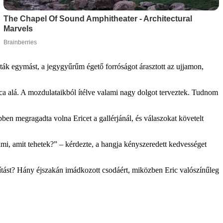
lták egymást, a jegygyűrűm égető forróságot árasztott az ujjamon,
aca alá. A mozdulataikból ítélve valami nagy dolgot terveztek. Tudnom
ben megragadta volna Ericet a gallérjánál, és válaszokat követelt
ami, amit tehetek?” – kérdezte, a hangja kényszeredett kedvességet
lakítást? Hány éjszakán imádkozott csodáért, miközben Eric valószínűleg