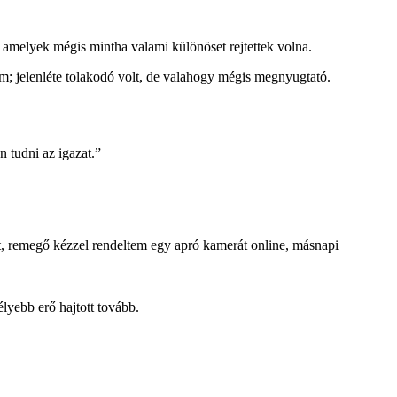
amelyek mégis mintha valami különöset rejtettek volna.
llém; jelenléte tolakodó volt, de valahogy mégis megnyugtató.
 tudni az igazat.”
tt, remegő kézzel rendeltem egy apró kamerát online, másnapi
lyebb erő hajtott tovább.