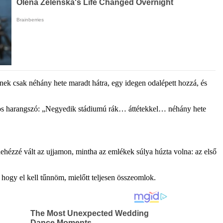
nek csak néhány hete maradt hátra, egy idegen odalépett hozzá, és
zos harangszó: „Negyedik stádiumú rák… áttétekkel… néhány hete
nehézzé vált az ujjamon, mintha az emlékek súlya húzta volna: az első
 hogy el kell tűnnöm, mielőtt teljesen összeomlok.