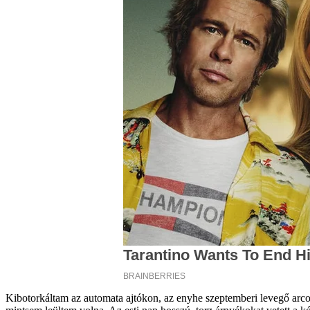
Kibotorkáltam az automata ajtókon, az enyhe szeptemberi levegő arco