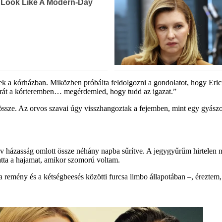
ek a kórházban. Miközben próbálta feldolgozni a gondolatot, hogy Eric
merát a kórteremben… megérdemled, hogy tudd az igazat.”
össze. Az orvos szavai úgy visszhangoztak a fejemben, mint egy gyás
 év házasság omlott össze néhány napba sűrítve. A jegygyűrűm hirtelen 
tta a hajamat, amikor szomorú voltam.
 remény és a kétségbeesés közötti furcsa limbo állapotában –, éreztem,