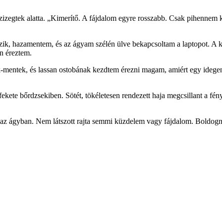
izegtek alatta. „Kimerítő. A fájdalom egyre rosszabb. Csak pihennem k
ik, hazamentem, és az ágyam szélén ülve bekapcsoltam a laptopot. A 
n éreztem.
k-mentek, és lassan ostobának kezdtem érezni magam, amiért egy idegen
fekete bőrdzsekiben. Sötét, tökéletesen rendezett haja megcsillant a fén
 fel az ágyban. Nem látszott rajta semmi küzdelem vagy fájdalom. Boldog