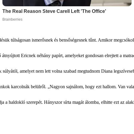
z ölelésük túlságosan ismerősnek és bensőségesnek tűnt. Amikor megcsóko
 átnyújtott Ericnek néhány papírt, amelyeket gondosan elrejtett a matr
ok súlyától, amelyet nem lett volna szabad megtudnom Diana legszíveseb
zilánkok karcolnák belülről. „Nagyon sajnálom, hogy ezt hallom. Van val
őadja a haldokló szerepét. Hányszor sírta magát álomba, elhitte ezt az a