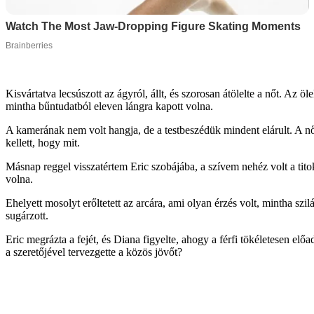
Kisvártatva lecsúszott az ágyról, állt, és szorosan átölelte a nőt. A
mintha bűntudatból eleven lángra kapott volna.
A kamerának nem volt hangja, de a testbeszédük mindent elárult. A nő
kellett, hogy mit.
Másnap reggel visszatértem Eric szobájába, a szívem nehéz volt a tit
volna.
Ehelyett mosolyt erőltetett az arcára, ami olyan érzés volt, mintha s
sugárzott.
Eric megrázta a fejét, és Diana figyelte, ahogy a férfi tökéletesen el
a szeretőjével tervezgette a közös jövőt?