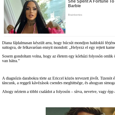
Diana fájdalmasan készült arra, hogy búcsút mondjon haldokló férjén
suttogva, de felkavaróan ennyit mondott: „Helyezz el egy rejtett ka
Sosem gondoltam volna, hogy az életem egy kórházi folyosón omlik 
van hátra.”
A diagnózis darabokra törte az Ericcel közös tervezett jövőt. Tizenöt
táncunk, a reggeli kávézások csendes meghittsége, és ahogyan simoga
Ahogy néztem a többi családot a folyosón – sírva, nevetve, vagy épp a