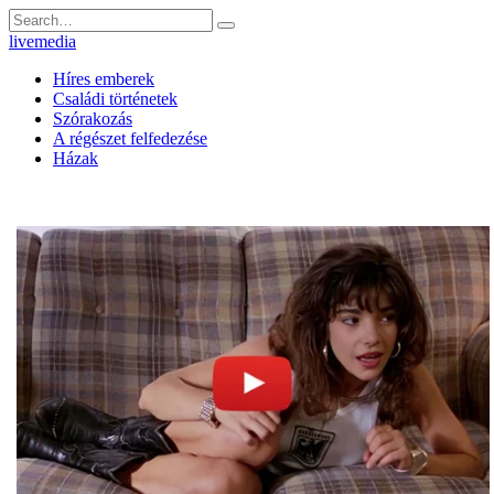
Skip
Search
to
for:
livemedia
content
Híres emberek
Családi történetek
Szórakozás
A régészet felfedezése
Házak