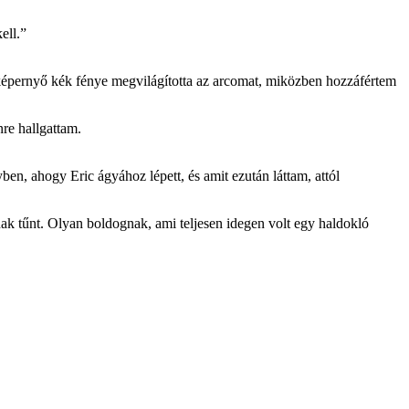
ell.”
képernyő kék fénye megvilágította az arcomat, miközben hozzáfértem
re hallgattam.
yben, ahogy Eric ágyához lépett, és amit ezután láttam, attól
nak tűnt. Olyan boldognak, ami teljesen idegen volt egy haldokló