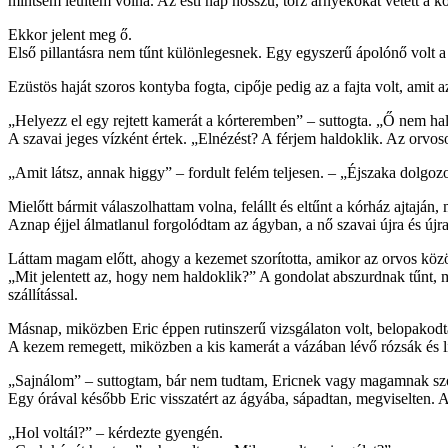
mintsem leültem volna. Az esti nap hosszú, torz árnyékokat vetett a 
Ekkor jelent meg ő.
Első pillantásra nem tűnt különlegesnek. Egy egyszerű ápolónő volt 
Ezüstös haját szoros kontyba fogta, cipője pedig az a fajta volt, amit
„Helyezz el egy rejtett kamerát a kórteremben” – suttogta. „Ő nem ha
A szavai jeges vízként értek. „Elnézést? A férjem haldoklik. Az orv
„Amit látsz, annak higgy” – fordult felém teljesen. – „Éjszaka dolgo
Mielőtt bármit válaszolhattam volna, felállt és eltűnt a kórház ajtajá
Aznap éjjel álmatlanul forgolódtam az ágyban, a nő szavai újra és új
Láttam magam előtt, ahogy a kezemet szorította, amikor az orvos közö
„Mit jelentett az, hogy nem haldoklik?” A gondolat abszurdnak tűnt, 
szállítással.
Másnap, miközben Eric éppen rutinszerű vizsgálaton volt, belopakod
A kezem remegett, miközben a kis kamerát a vázában lévő rózsák és l
„Sajnálom” – suttogtam, bár nem tudtam, Ericnek vagy magamnak szó
Egy órával később Eric visszatért az ágyába, sápadtan, megviselten.
„Hol voltál?” – kérdezte gyengén.