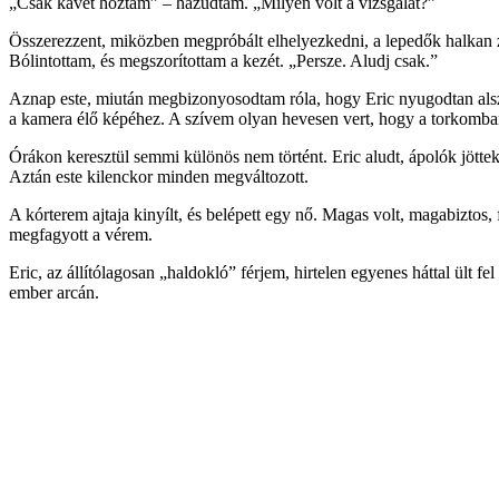
„Csak kávét hoztam” – hazudtam. „Milyen volt a vizsgálat?”
Összerezzent, miközben megpróbált elhelyezkedni, a lepedők halkan z
Bólintottam, és megszorítottam a kezét. „Persze. Aludj csak.”
Aznap este, miután megbizonyosodtam róla, hogy Eric nyugodtan alsz
a kamera élő képéhez. A szívem olyan hevesen vert, hogy a torkomba
Órákon keresztül semmi különös nem történt. Eric aludt, ápolók jötte
Aztán este kilenckor minden megváltozott.
A kórterem ajtaja kinyílt, és belépett egy nő. Magas volt, magabiztos, 
megfagyott a vérem.
Eric, az állítólagosan „haldokló” férjem, hirtelen egyenes háttal ült
ember arcán.