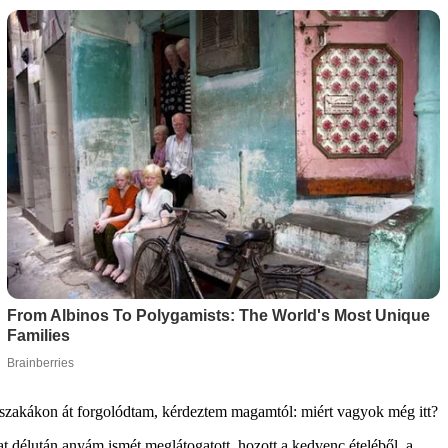
Éjszakákon át forgolódtam, kérdeztem magamtól: miért vagyok még itt?
délután anyám ismét meglátogatott, hozott a kedvenc ételéből, a