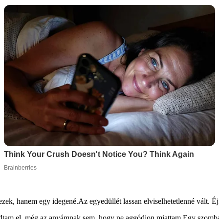
ezek, hanem egy idegené.Az egyedüllét lassan elviselhetetlenné vált. 
dtam el, még az anyámnak sem, hogy ne aggódjon miattam.Egy szombat 