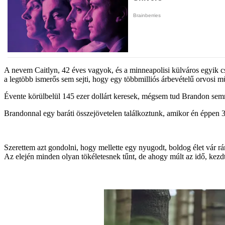
A nevem Caitlyn, 42 éves vagyok, és a minneapolisi külváros egyik 
a legtöbb ismerős sem sejti, hogy egy többmilliós árbevételű orvosi 
Évente körülbelül 145 ezer dollárt keresek, mégsem tud Brandon semmi
Brandonnal egy baráti összejövetelen találkoztunk, amikor én éppen 3
Szerettem azt gondolni, hogy mellette egy nyugodt, boldog élet vár 
Az elején minden olyan tökéletesnek tűnt, de ahogy múlt az idő, kezd