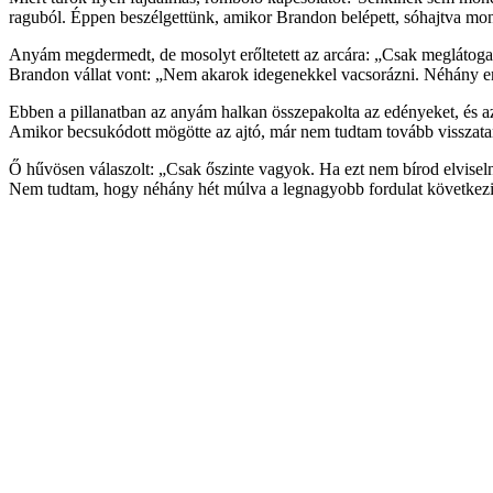
raguból. Éppen beszélgettünk, amikor Brandon belépett, sóhajtva mondt
Anyám megdermedt, de mosolyt erőltetett az arcára: „Csak meglátogat
Brandon vállat vont: „Nem akarok idegenekkel vacsorázni. Néhány em
Ebben a pillanatban az anyám halkan összepakolta az edényeket, és 
Amikor becsukódott mögötte az ajtó, már nem tudtam tovább visszata
Ő hűvösen válaszolt: „Csak őszinte vagyok. Ha ezt nem bírod elviselni,
Nem tudtam, hogy néhány hét múlva a legnagyobb fordulat következi