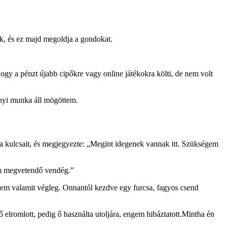
ak, és ez majd megoldja a gondokat.
hogy a pénzt újabb cipőkre vagy online játékokra költi, de nem volt
nyi munka áll mögöttem.
 a kulcsait, és megjegyezte: „Megint idegenek vannak itt. Szükségem
em megvetendő vendég.”
em valamit végleg. Onnantól kezdve egy furcsa, fagyos csend
elromlott, pedig ő használta utoljára, engem hibáztatott.Mintha én