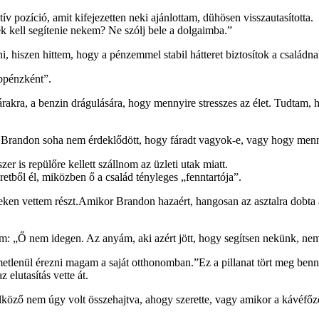
 pozíció, amit kifejezetten neki ajánlottam, dühösen visszautasította.
kell segítenie nekem? Ne szólj bele a dolgaimba.”
, hiszen hittem, hogy a pénzemmel stabil hátteret biztosítok a családn
bpénzként”.
-árakra, a benzin drágulására, hogy mennyire stresszes az élet. Tudtam, 
 Brandon soha nem érdeklődött, hogy fáradt vagyok-e, vagy hogy men
r is repülőre kellett szállnom az üzleti utak miatt.
etből él, miközben ő a család tényleges „fenntartója”.
geken vettem részt.Amikor Brandon hazaért, hangosan az asztalra dobta
am: „Ő nem idegen. Az anyám, aki azért jött, hogy segítsen nekünk, n
tlenül érezni magam a saját otthonomban.”Ez a pillanat tört meg benn
z elutasítás vette át.
lköző nem úgy volt összehajtva, ahogy szerette, vagy amikor a kávéfőző 