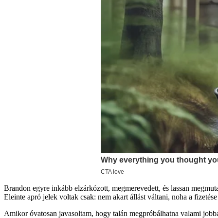
Brandon egyre inkább elzárkózott, megmerevedett, és lassan megmutatta
Eleinte apró jelek voltak csak: nem akart állást váltani, noha a fizetés
Amikor óvatosan javasoltam, hogy talán megpróbálhatna valami jobbat 