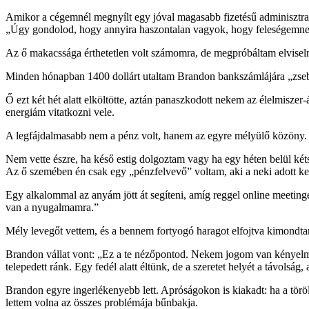
Amikor a cégemnél megnyílt egy jóval magasabb fizetésű adminisztratív
„Úgy gondolod, hogy annyira haszontalan vagyok, hogy feleségemnek 
Az ő makacssága érthetetlen volt számomra, de megpróbáltam elviselni
Minden hónapban 1400 dollárt utaltam Brandon bankszámlájára „zse
Ő ezt két hét alatt elköltötte, aztán panaszkodott nekem az élelmiszer
energiám vitatkozni vele.
A legfájdalmasabb nem a pénz volt, hanem az egyre mélyülő közöny.
Nem vette észre, ha késő estig dolgoztam vagy ha egy héten belül kétsze
Az ő szemében én csak egy „pénzfelvevő” voltam, aki a neki adott ker
Egy alkalommal az anyám jött át segíteni, amíg reggel online meetin
van a nyugalmamra.”
Mély levegőt vettem, és a bennem fortyogó haragot elfojtva kimondt
Brandon vállat vont: „Ez a te nézőpontod. Nekem jogom van kényelme
telepedett ránk. Egy fedél alatt éltünk, de a szeretet helyét a távolság, a
Brandon egyre ingerlékenyebb lett. Apróságokon is kiakadt: ha a törö
lettem volna az összes problémája bűnbakja.