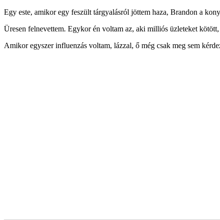
Egy este, amikor egy feszült tárgyalásról jöttem haza, Brandon a konyhá
Üresen felnevettem. Egykor én voltam az, aki milliós üzleteket kötö
Amikor egyszer influenzás voltam, lázzal, ő még csak meg sem kérdez