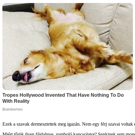
Ezek a szavak dermesztettek meg igazán. Nem egy férj szavai voltak 
Miért tűrök ilyen fájdalmas, romboló kapcsolatot? Senkinek sem mon