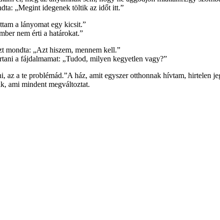
a: „Megint idegenek töltik az időt itt.”
tam a lányomat egy kicsit.”
ber nem érti a határokat.”
azt mondta: „Azt hiszem, mennem kell.”
rtani a fájdalmamat: „Tudod, milyen kegyetlen vagy?”
 az a te problémád.”A ház, amit egyszer otthonnak hívtam, hirtelen jege
k, ami mindent megváltoztat.