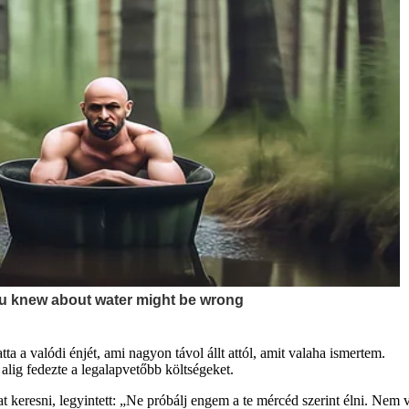
 a valódi énjét, ami nagyon távol állt attól, amit valaha ismertem.
e alig fedezte a legalapvetőbb költségeket.
keresni, legyintett: „Ne próbálj engem a te mércéd szerint élni. Nem 