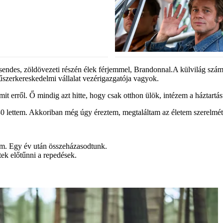
csendes, zöldövezeti részén élek férjemmel, Brandonnal.A külvilág szá
műszerkereskedelmi vállalat vezérigazgatója vagyok.
t erről. Ő mindig azt hitte, hogy csak otthon ülök, intézem a háztartá
0 lettem. Akkoriban még úgy éreztem, megtaláltam az életem szerelmét: 
rám. Egy év után összeházasodtunk.
tek előtűnni a repedések.