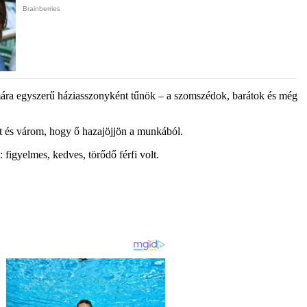
mára egyszerű háziasszonyként tűnök – a szomszédok, barátok és még
st és várom, hogy ő hazajöjjön a munkából.
figyelmes, kedves, törődő férfi volt.