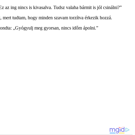
z az ing nincs is kivasalva. Tudsz valaha bármit is jól csinálni?”
t, mert tudtam, hogy minden szavam torzítva érkezik hozzá.
mondta: „Gyógyulj meg gyorsan, nincs időm ápolni.”