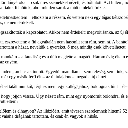
t tányérokat – csak üres szemekkel nézett, és bólintott. Azt hittem, n
 fiaink felnőttek, ahol minden sarok a múlt emlékét őrizte.
elmeskedtem – elhoztam a részem, és vettem neki egy tágas kétszobás l
s, de nem érdekelt.
zakították a kapcsolatot. Akkor nem érdekelt: megvolt Janka, az új élet
ett, észrevettem: a fiú egyáltalán nem hasonlít sem rám, sem rá. A baráto
rtottam a házat, neveltük a gyereket, ő meg mindig csak követelhetett, e
a munkám – a fáradtság és a düh megtette a magáét. Három évig éltem 
 az enyém.
 mindent, amit csak tudott. Egyedül maradtam – sem feleség, sem fiúk, 
már egy másik férfi élt – az új tulajdonos megadta új címét.
bet talált munkát, férjhez ment egy kollégájához, boldognak tűnt – élett
ogy jöjjön vissza. Úgy nézett rám, mint egy nyomorult bolondra, és elm
yütt éltem?
t belőlem és elhagyott? Az illúzióért, amit tévesen szerelemnek hittem? 
 valaha drágának tartottam, és csak én vagyok a hibás.