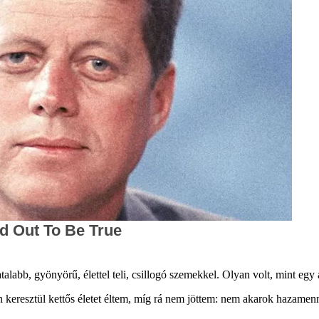
talabb, gyönyörű, élettel teli, csillogó szemekkel. Olyan volt, mint egy
 keresztül kettős életet éltem, míg rá nem jöttem: nem akarok hazamen