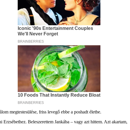
 álom megtestesülése, friss levegő ebbe a poshadt életbe.
ni Erzsébethez. Beleszerettem Jankába – vagy azt hittem. Azt akartam,