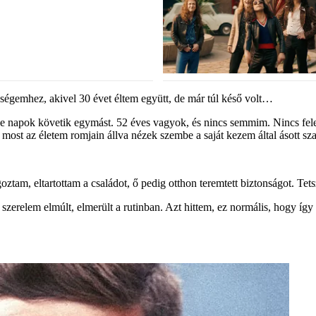
eségemhez, akivel 30 évet éltem együtt, de már túl késő volt…
 napok követik egymást. 52 éves vagyok, és nincs semmim. Nincs feles
most az életem romjain állva nézek szembe a saját kezem által ásott sz
goztam, eltartottam a családot, ő pedig otthon teremtett biztonságot. T
szerelem elmúlt, elmerült a rutinban. Azt hittem, ez normális, hogy így