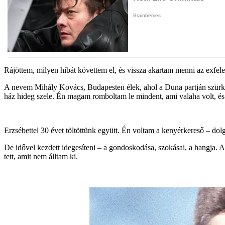
Rájöttem, milyen hibát követtem el, és vissza akartam menni az exfel
A nevem Mihály Kovács, Budapesten élek, ahol a Duna partján szürke
ház hideg szele. Én magam romboltam le mindent, ami valaha volt, és 
Erzsébettel 30 évet töltöttünk együtt. Én voltam a kenyérkereső – dol
De idővel kezdett idegesíteni – a gondoskodása, szokásai, a hangja. A 
tett, amit nem álltam ki.