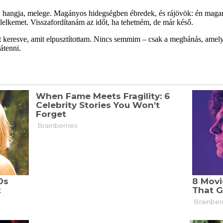
, hangja, melege. Magányos hidegségben ébredek, és rájövök: én maga
elkemet. Visszafordítanám az időt, ha tehetném, de már késő.
t keresve, amit elpusztítottam. Nincs semmim – csak a megbánás, amely
átenni.