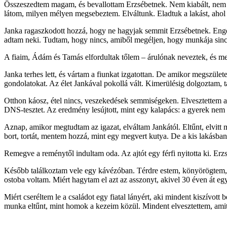
Összeszedtem magam, és bevallottam Erzsébetnek. Nem kiabált, nem tör
látom, milyen mélyen megsebeztem. Elváltunk. Eladtuk a lakást, ahol a
Janka ragaszkodott hozzá, hogy ne hagyjak semmit Erzsébetnek. Enged
adtam neki. Tudtam, hogy nincs, amiből megéljen, hogy munkája sinc
A fiaim, Ádám és Tamás elfordultak tőlem – árulónak neveztek, és megs
Janka terhes lett, és vártam a fiunkat izgatottan. De amikor megszület
gondolatokat. Az élet Jankával pokollá vált. Kimerülésig dolgoztam, ta
Otthon káosz, étel nincs, veszekedések semmiségeken. Elvesztettem 
DNS-tesztet. Az eredmény lesújtott, mint egy kalapács: a gyerek nem
Aznap, amikor megtudtam az igazat, elváltam Jankától. Eltűnt, elvitt
bort, tortát, mentem hozzá, mint egy megvert kutya. De a kis lakásban 
Remegve a reménytől indultam oda. Az ajtót egy férfi nyitotta ki. Erzsé
Később találkoztam vele egy kávézóban. Térdre estem, könyörögtem, h
ostoba voltam. Miért hagytam el azt az asszonyt, akivel 30 éven át eg
Miért cseréltem le a családot egy fiatal lányért, aki mindent kiszívot
munka eltűnt, mint homok a kezeim közül. Mindent elvesztettem, amit