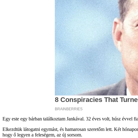
Egy este egy bárban találkoztam Jankával. 32 éves volt, húsz évvel fia
Elkezdtük látogatni egymást, és hamarosan szeretőm lett. Két hónapon
hogy ő legyen a feleségem, az új sorsom.