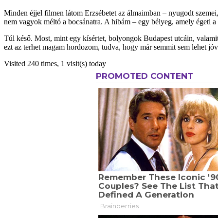
Minden éjjel filmen látom Erzsébetet az álmaimban – nyugodt szemei
nem vagyok méltó a bocsánatra. A hibám – egy bélyeg, amely égeti a l
Túl késő. Most, mint egy kísértet, bolyongok Budapest utcáin, valami
ezt az terhet magam hordozom, tudva, hogy már semmit sem lehet jóv
Visited 240 times, 1 visit(s) today