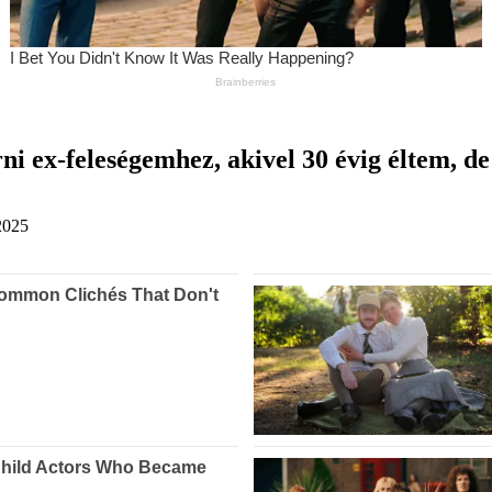
rni ex-feleségemhez, akivel 30 évig éltem, d
2025