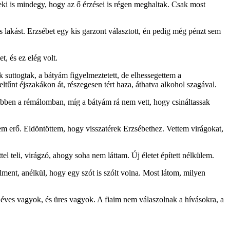
eki is mindegy, hogy az ő érzései is régen meghaltak. Csak most
akást. Erzsébet egy kis garzont választott, én pedig még pénzt sem
, és ez elég volt.
k suttogtak, a bátyám figyelmeztetett, de elhessegettem a
ltűnt éjszakákon át, részegesen tért haza, áthatva alkohol szagával.
ebben a rémálomban, míg a bátyám rá nem vett, hogy csináltassak
sem erő. Eldöntöttem, hogy visszatérek Erzsébethez. Vettem virágokat,
el teli, virágzó, ahogy soha nem láttam. Új életet épített nélkülem.
ent, anélkül, hogy egy szót is szólt volna. Most látom, milyen
52 éves vagyok, és üres vagyok. A fiaim nem válaszolnak a hívásokra, a