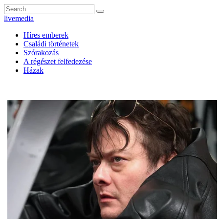
Skip
Search
to
for:
livemedia
content
Híres emberek
Családi történetek
Szórakozás
A régészet felfedezése
Házak