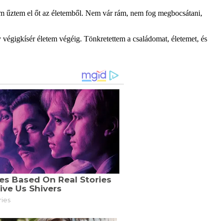
m űztem el őt az életemből. Nem vár rám, nem fog megbocsátani,
 végigkísér életem végéig. Tönkretettem a családomat, életemet, és