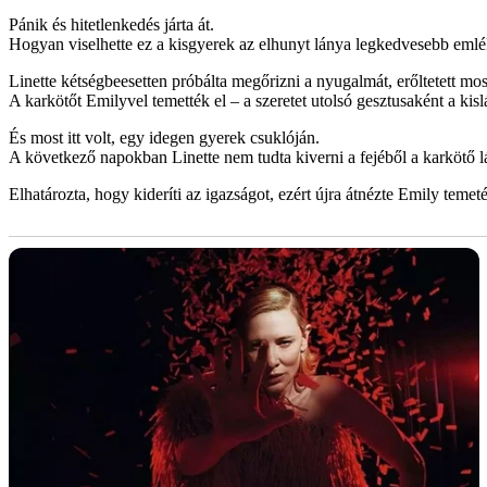
Pánik és hitetlenkedés járta át.
Hogyan viselhette ez a kisgyerek az elhunyt lánya legkedvesebb emlé
Linette kétségbeesetten próbálta megőrizni a nyugalmát, erőltetett mos
A karkötőt Emilyvel temették el – a szeretet utolsó gesztusaként a kis
És most itt volt, egy idegen gyerek csuklóján.
A következő napokban Linette nem tudta kiverni a fejéből a karkötő lát
Elhatározta, hogy kideríti az igazságot, ezért újra átnézte Emily teme