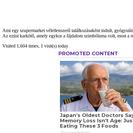
Ami egy szupermarket véletlenszerű találkozásaként indult, gyógyulás,
Az ezüst karkötő, amely egykor a fájdalom szimbóluma volt, most a re
Visited 1,604 times, 1 visit(s) today