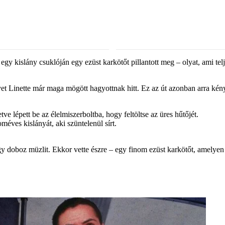
 egy kislány csuklóján egy ezüst karkötőt pillantott meg – olyat, ami t
yet Linette már maga mögött hagyottnak hitt. Ez az út azonban arra kén
ve lépett be az élelmiszerboltba, hogy feltöltse az üres hűtőjét.
méves kislányát, aki szüntelenül sírt.
egy doboz müzlit. Ekkor vette észre – egy finom ezüst karkötőt, amelyen 