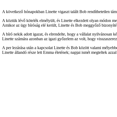
A következő hónapokban Linette vigaszt talált Bob rendíthetetlen tám
A köztük lévő kötelék elmélyült, és Linette elkezdett olyan módon me
Amikor az ügy bíróság elé került, Linette és Bob meggyőző bizonyítéko
A bíró nekik adott igazat, és elrendelte, hogy a vállalat nyilvánosan ké
Linette számára azonban az igazi győzelem az volt, hogy visszaszerezt
A per lezárása után a kapcsolat Linette és Bob között valami mélyebbé
Linette állandó része lett Emma életének; napjai ismét megteltek azzal a