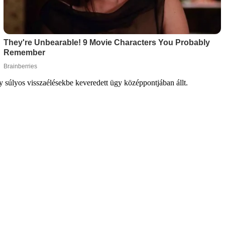
gy súlyos visszaélésekbe keveredett ügy középpontjában állt.