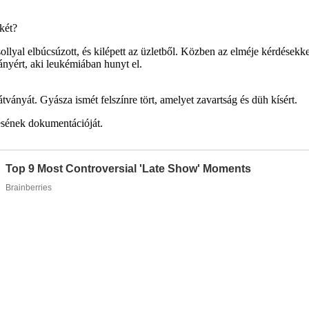
két?
ollyal elbúcsúzott, és kilépett az üzletből. Közben az elméje kérdésekke
lányért, aki leukémiában hunyt el.
ványát. Gyásza ismét felszínre tört, amelyet zavartság és düh kísért.
tésének dokumentációját.