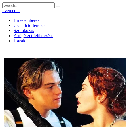
Skip
Search
to
for:
livemedia
content
Híres emberek
Családi történetek
Szórakozás
A régészet felfedezése
Házak