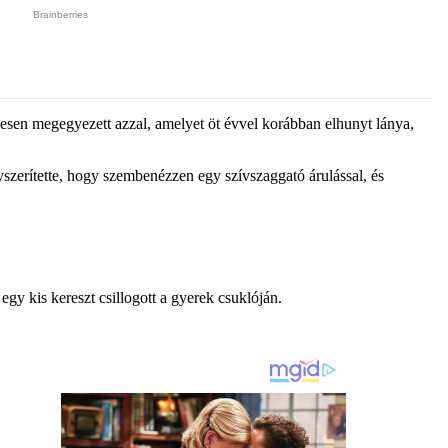
eljesen megegyezett azzal, amelyet öt évvel korábban elhunyt lánya,
yszerítette, hogy szembenézzen egy szívszaggató árulással, és
egy kis kereszt csillogott a gyerek csuklóján.