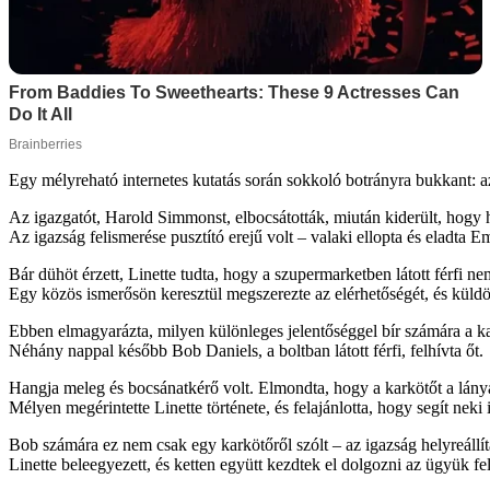
Egy mélyreható internetes kutatás során sokkoló botrányra bukkant: az 
Az igazgatót, Harold Simmonst, elbocsátották, miután kiderült, hogy h
Az igazság felismerése pusztító erejű volt – valaki ellopta és eladta Em
Bár dühöt érzett, Linette tudta, hogy a szupermarketben látott férfi n
Egy közös ismerősön keresztül megszerezte az elérhetőségét, és küldöt
Ebben elmagyarázta, milyen különleges jelentőséggel bír számára a kark
Néhány nappal később Bob Daniels, a boltban látott férfi, felhívta őt.
Hangja meleg és bocsánatkérő volt. Elmondta, hogy a karkötőt a lány
Mélyen megérintette Linette története, és felajánlotta, hogy segít neki 
Bob számára ez nem csak egy karkötőről szólt – az igazság helyreállítá
Linette beleegyezett, és ketten együtt kezdtek el dolgozni az ügyük fe