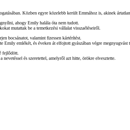
ogatásában. Közben egyre közelebb került Emmához is, akinek ártatlan 
gnyílni, ahogy Emily halála óta nem tudott.
kat mutattak be a temetkezési vállalat visszaéléseiről.
rjen bocsánatot, valamint fizessen kártérítést.
e Emily emlékét, és éveken át elfojtott gyászában végre megnyugvást ta
 fejlődött.
 nevetéssel és szeretettel, amelyről azt hitte, örökre elvesztette.