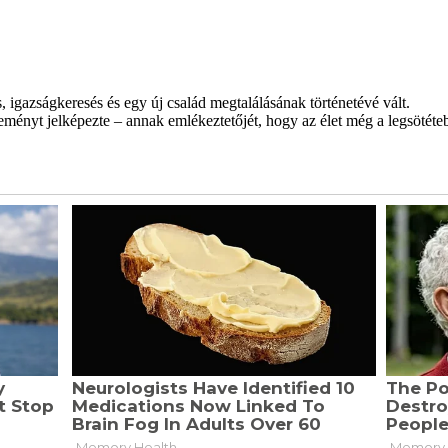
 igazságkeresés és egy új család megtalálásának történetévé vált.
ményt jelképezte – annak emlékeztetőjét, hogy az élet még a legsötéteb