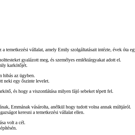
a temetkezési vállalat, amely Emily szolgáltatásait intézte, évek óta e
olttesteket gyalázott meg, és személyes emléktárgyakat adott el.
ily karkötőjét.
em hibás az ügyben.
t neki egy őszinte levelet.
ötő, és hogy a viszontlátása milyen fájó sebeket tépett fel.
ának, Emmának vásárolta, anélkül hogy tudott volna annak múltjáról.
igazságot keresni a temetkezési vállalat ellen.
sa volt a cél.
lépítésén.