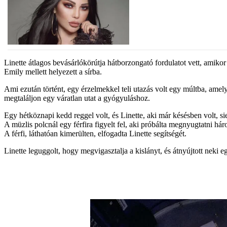
Linette átlagos bevásárlókörútja hátborzongató fordulatot vett, amikor
Emily mellett helyezett a sírba.
Ami ezután történt, egy érzelmekkel teli utazás volt egy múltba, amel
megtaláljon egy váratlan utat a gyógyuláshoz.
Egy hétköznapi kedd reggel volt, és Linette, aki már késésben volt, siet
A müzlis polcnál egy férfira figyelt fel, aki próbálta megnyugtatni háro
A férfi, láthatóan kimerülten, elfogadta Linette segítségét.
Linette leguggolt, hogy megvigasztalja a kislányt, és átnyújtott neki 