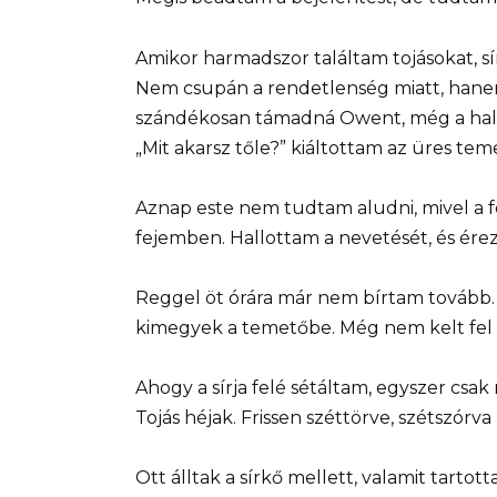
Amikor harmadszor találtam tojásokat, sí
Nem csupán a rendetlenség miatt, hanem
szándékosan támadná Owent, még a halál
„Mit akarsz tőle?” kiáltottam az üres te
Aznap este nem tudtam aludni, mivel a 
fejemben. Hallottam a nevetését, és ére
Reggel öt órára már nem bírtam tovább.
kimegyek a temetőbe. Még nem kelt fel a
Ahogy a sírja felé sétáltam, egyszer csa
Tojás héjak. Frissen széttörve, szétszórva
Ott álltak a sírkő mellett, valamit tart