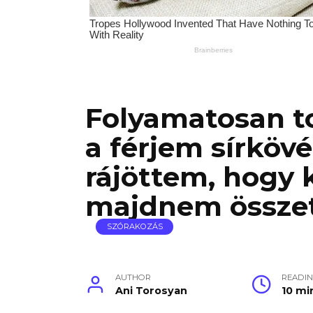
Folyamatosan t
a férjem sírköv
rájöttem, hogy k
majdnem összet
SZÓRAKOZÁS
AUTHOR
READI
Ani Torosyan
10 mi