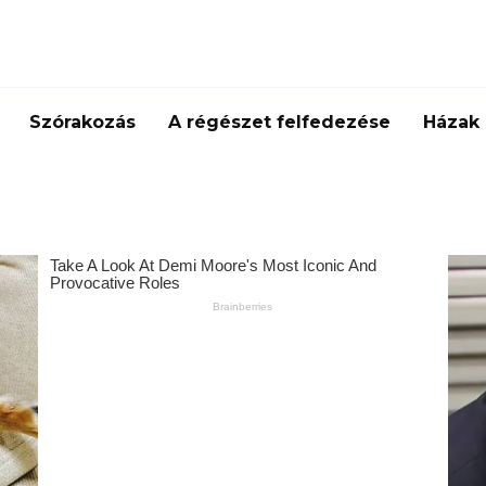
Szórakozás
A régészet felfedezése
Házak