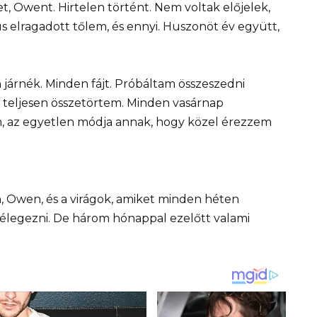
t, Owent. Hirtelen történt. Nem voltak előjelek,
us elragadott tőlem, és ennyi. Huszonöt év együtt,
árnék. Minden fájt. Próbáltam összeszedni
 teljesen összetörtem. Minden vasárnap
lém, az egyetlen módja annak, hogy közel érezzem
, Owen, és a virágok, amiket minden héten
lélegezni. De három hónappal ezelőtt valami