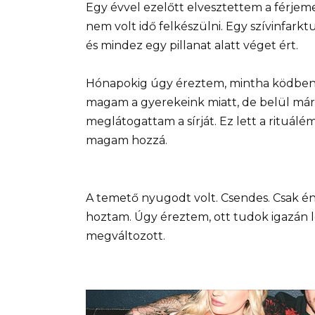
Egy évvel ezelőtt elvesztettem a férjeme
nem volt idő felkészülni. Egy szívinfarkt
és mindez egy pillanat alatt véget ért.
Hónapokig úgy éreztem, mintha ködben j
magam a gyerekeink miatt, de belül már
meglátogattam a sírját. Ez lett a rituá
magam hozzá.
A temető nyugodt volt. Csendes. Csak én
hoztam. Úgy éreztem, ott tudok igazán 
megváltozott.