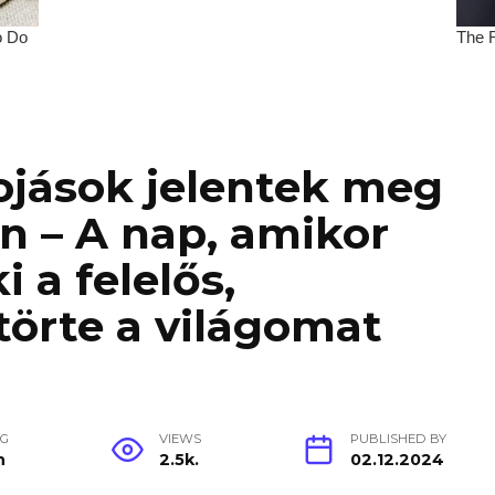
ojások jelentek meg
én – A nap, amikor
i a felelős,
örte a világomat
NG
VIEWS
PUBLISHED BY
n
2.5k.
02.12.2024