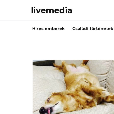
Skip
livemedia
to
content
Híres emberek
Családi történetek