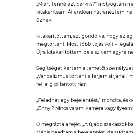
„Miért tenné ezt bárki is?” motyogtam 
kitakarítsam. Állandóan hátranéztem, hát
űznek.
Kitakarítottam, azt gondolva, hogy ez eg
megtörtént. Most több tojás volt – legalá
Újra kitakarítottam, de a szívem egyre n
Segítséget kértem a temetői személyzet
„Vandalizmus történt a férjem sírjánál,”
fel, alig pillantott rám.
„Feladhat egy bejelentést,” mondta, és 
„Ennyi? Nincs valami kamera vagy ilyesm
Ő megrázta a fejét. „A újabb szakaszokba
Mégis beadtam a bejelentést, de tudtam,