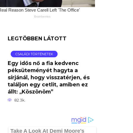
LEGTÖBBEN LÁTOTT
CSALÁDI TÖRTÉNETEK
Egy idős nő a fia kedvenc
péksüteményét hagyta a
sírjánál, hogy visszatérjen, és
találjon egy cetlit, amiben ez
állt: „Köszönöm”
82.3k.