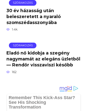
SZÓRAKOZÁS
30 év házasság után
beleszeretett a nyaraló
szomszédasszonyába
1.4k.
SZÓRAKOZÁS
Eladó nő kidobja a szegény
nagymamát az elegáns üzletből
— Rendőr visszaviszi később
162