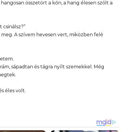
hangosan összetört a kőn, a hang élesen szólt a
 csinálsz?”
meg. A szívem hevesen vert, miközben felé
zetem.
 rám, sápadtan és tágra nyílt szemekkel. Még
megtek.
s éles volt.