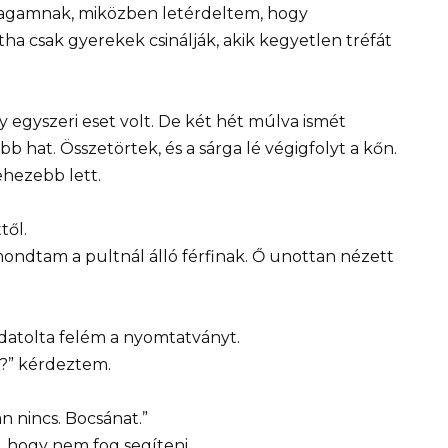
magamnak, miközben letérdeltem, hogy
ha csak gyerekek csinálják, akik kegyetlen tréfát
y egyszeri eset volt. De két hét múlva ismét
bb hat. Összetörtek, és a sárga lé végigfolyt a kőn.
ehezebb lett.
től.
 mondtam a pultnál álló férfinak. Ő unottan nézett
odatolta felém a nyomtatványt.
i?” kérdeztem.
n nincs. Bocsánat.”
 hogy nem fog segíteni.