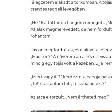
lélegzetem elakadt a torkomban. A tojás 
csendes reggeli levegőben.
„Hé!” kiáltottam, a hangom remegett. „Mit
Az alak megmerevedett, de nem fordult 
rohantam.
Lassan megfordultak, és elakadt a léleg
„Madison?” A nővérem arca nézett vissza
mindig egy tojás volt a kezében, ujjai re
„Miért vagy itt?” kérdezte, a hangja halk é
„Te!” csattantam fel. „Te csinálod ezt?”
Az arca eltorzult. „Nem értheted meg.”