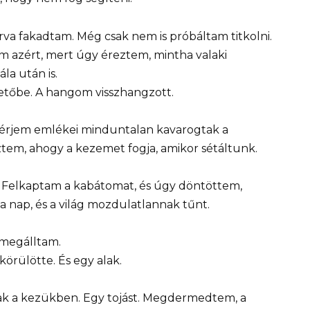
rva fakadtam. Még csak nem is próbáltam titkolni.
 azért, mert úgy éreztem, mintha valaki
a után is.
metőbe. A hangom visszhangzott.
férjem emlékei minduntalan kavarogtak a
ztem, ahogy a kezemet fogja, amikor sétáltunk.
 Felkaptam a kabátomat, és úgy döntöttem,
 nap, és a világ mozdulatlannak tűnt.
k megálltam.
 körülötte. És egy alak.
ottak a kezükben. Egy tojást. Megdermedtem, a