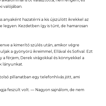
ó alkalommal is őt választotta, nem engem, és
i valójában.
s anyaként hazatérni a kis újszülött ikrekkel az
ne legyen. Kezdetben így is tűnt, de hamarosan
enve a kimerítő szülés után, amikor végre
ljak a gyönyörű ikreimmel, Ellával és Sofival. Ezt
y a férjem, Derek virágokkal és könnyekkel a
k lányunkat.
tolsó pillanatban egy telefonhívás jött, ami
gja feszült volt. — Nagyon sajnálom, de nem