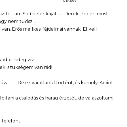
zítottam Sofi pelenkáját. — Derek, éppen most
 hogy nem tudsz…
van. Erős mellkasi fájdalmai vannak. El kell
vödör hideg víz.
ek, szükségem van rád!
óval. — De ez váratlanul történt, és komoly. Amint
ojtani a csalódás és harag érzését, de válaszoltam:
telefont.