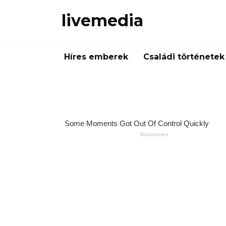
Skip
livemedia
to
content
Híres emberek
Családi történetek