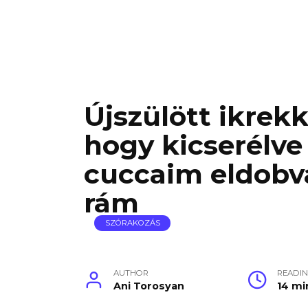
Újszülött ikrekk
hogy kicserélve 
cuccaim eldobva,
rám
SZÓRAKOZÁS
AUTHOR
READI
Ani Torosyan
14 mi