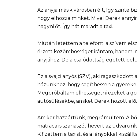
Az anyja másik városban élt, így szinte b
hogy elhozza minket. Mivel Derek annyir
hagyni őt. Így hát maradt a taxi.
Miután letettem a telefont, a szívem el
érzett közömbösséget irántam, hanem in
anyjához. De a csalódottság égetett belü
Ez a svájci anyós (SZV), aki ragaszkodott
házunkhoz, hogy segíthessen a gyerekekk
Megpróbáltam elhessegetni ezeket a go
autósülésekbe, amiket Derek hozott előz
Amikor hazaértünk, megrémültem. A bőrö
matraca is szanaszét hevert az udvarunk
Kifizettem a taxist, és a lányokkal kisz