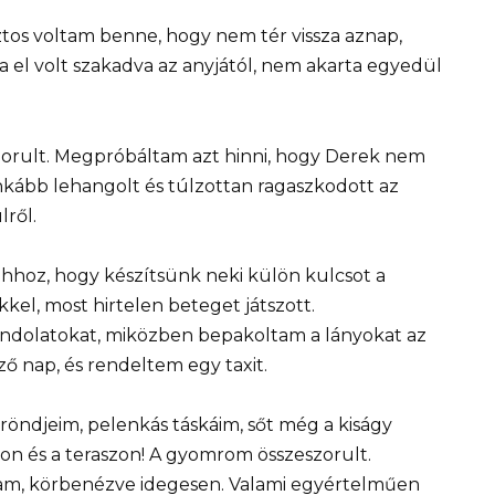
iztos voltam benne, hogy nem tér vissza aznap,
a el volt szakadva az anyjától, nem akarta egyedül
szorult. Megpróbáltam azt hinni, hogy Derek nem
kább lehangolt és túlzottan ragaszkodott az
lről.
 ahhoz, hogy készítsünk neki külön kulcsot a
el, most hirtelen beteget játszott.
ndolatokat, miközben bepakoltam a lányokat az
ő nap, és rendeltem egy taxit.
ndjeim, pelenkás táskáim, sőt még a kiságy
on és a teraszon! A gyomrom összeszorult.
álltam, körbenézve idegesen. Valami egyértelműen