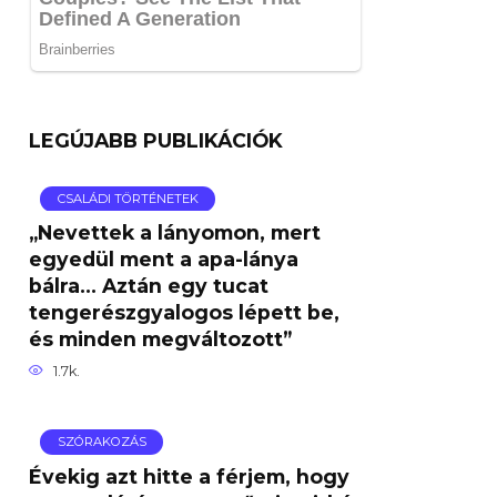
LEGÚJABB PUBLIKÁCIÓK
CSALÁDI TÖRTÉNETEK
„Nevettek a lányomon, mert
egyedül ment a apa-lánya
bálra… Aztán egy tucat
tengerészgyalogos lépett be,
és minden megváltozott”
1.7k.
SZÓRAKOZÁS
Évekig azt hitte a férjem, hogy