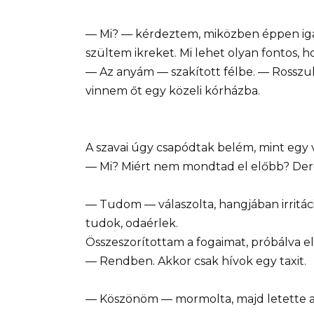
— Mi? — kérdeztem, miközben éppen iga
szültem ikreket. Mi lehet olyan fontos,
— Az anyám — szakított félbe. — Rosszul 
vinnem őt egy közeli kórházba.
A szavai úgy csapódtak belém, mint egy 
— Mi? Miért nem mondtad el előbb? Der
— Tudom — válaszolta, hangjában irritáci
tudok, odaérlek.
Összeszorítottam a fogaimat, próbálva elf
— Rendben. Akkor csak hívok egy taxit.
— Köszönöm — mormolta, majd letette a 