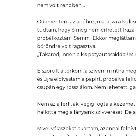
nem volt rendben…
Odamentem az ajtóhoz, matatva a kulcsok
tudtam, hogy ő még nem érhetett haza. 
próbálkoztam. Semmi. Ekkor megláttam: 
bőröndre volt ragasztva.
„Takarodj innen a kis potyautasaiddal! M
Elszorult a torkom, a szívem mintha meg
és újra elolvastam a papírt, próbálva fel
csupán egy rossz álom. Nem lehetett ig
Nem az a férfi, aki végig fogta a kezemet 
hallotta meg a lányaink szívverését. De 
Mivel válaszokat akartam, azonnal felhív