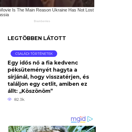
LEGTÖBBEN LÁTOTT
CSALÁDI TÖRTÉNETEK
Egy idős nő a fia kedvenc
péksüteményét hagyta a
sírjánál, hogy visszatérjen, és
találjon egy cetlit, amiben ez
állt: „Köszönöm”
82.3k.