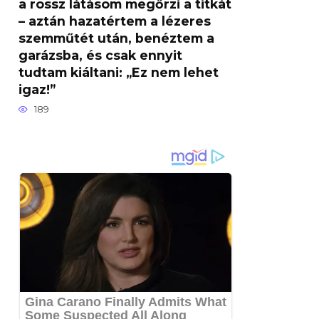
a rossz látásom megőrzi a titkát
– aztán hazatértem a lézeres
szemműtét után, benéztem a
garázsba, és csak ennyit
tudtam kiáltani: „Ez nem lehet
igaz!”
189