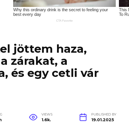
el jöttem haza,
a zárakat, a
 és egy cetli vár
NG
VIEWS
PUBLISHED BY
n
1.6k.
19.01.2025