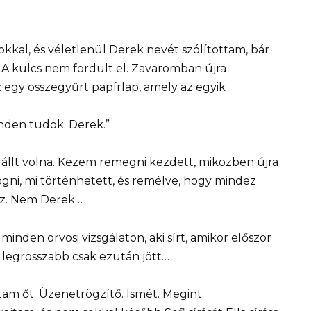
kal, és véletlenül Derek nevét szólítottam, bár
A kulcs nem fordult el. Zavaromban újra
egy összegyűrt papírlap, amely az egyik
inden tudok. Derek.”
állt volna. Kezem remegni kezdett, miközben újra
fogni, mi történhetett, és remélve, hogy mindez
az. Nem Derek…
minden orvosi vizsgálaton, aki sírt, amikor először
a legrosszabb csak ezután jött…
tam őt. Üzenetrögzítő. Ismét. Megint