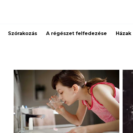
Szórakozás
A régészet felfedezése
Házak