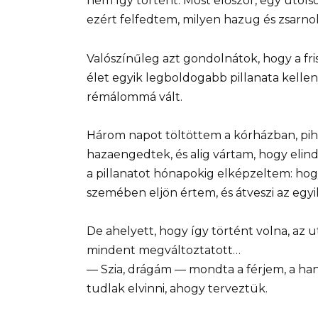
nem így történt. Most először, egy utols
ezért felfedtem, milyen hazug és zsarnok
Valószínűleg azt gondolnátok, hogy a fris
élet egyik legboldogabb pillanata kelle
rémálommá vált.
Három napot töltöttem a kórházban, pih
hazaengedtek, és alig vártam, hogy elindu
a pillanatot hónapokig elképzeltem: hog
szemében eljön értem, és átveszi az egyi
De ahelyett, hogy így történt volna, az u
mindent megváltoztatott…
— Szia, drágám — mondta a férjem, a han
tudlak elvinni, ahogy terveztük.