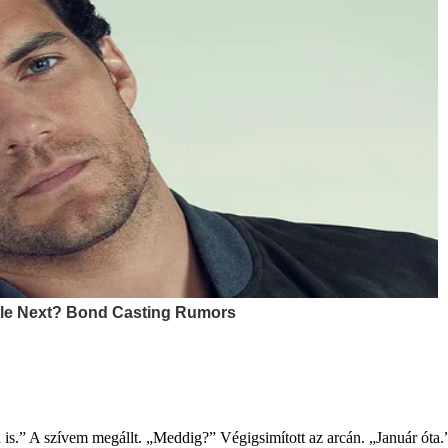
n is.” A szívem megállt. „Meddig?” Végigsimított az arcán. „Január óta.