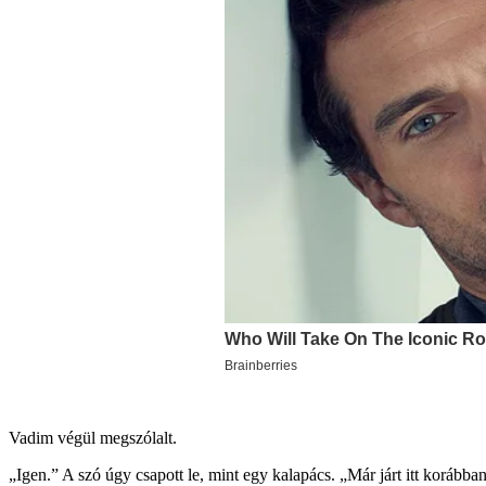
Vadim végül megszólalt.
„Igen.” A szó úgy csapott le, mint egy kalapács. „Már járt itt korábba