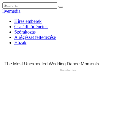
Skip
Search
to
for:
livemedia
content
Híres emberek
Családi történetek
Szórakozás
A régészet felfedezése
Házak