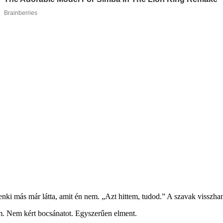
denki más már látta, amit én nem. „Azt hittem, tudod.” A szavak visszh
rám. Nem kért bocsánatot. Egyszerűen elment.