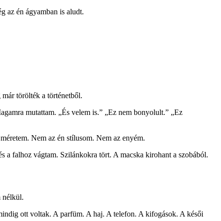
g az én ágyamban is aludt.
már törölték a történetből.
Magamra mutattam. „És velem is.” „Ez nem bonyolult.” „Ez
én méretem. Nem az én stílusom. Nem az enyém.
és a falhoz vágtam. Szilánkokra tört. A macska kirohant a szobából.
 nélkül.
ndig ott voltak. A parfüm. A haj. A telefon. A kifogások. A késői