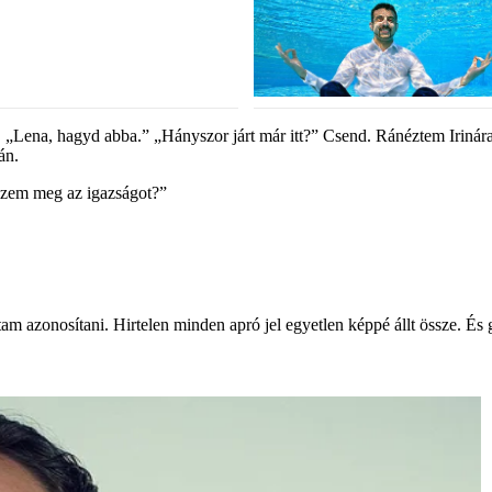
 „Lena, hagyd abba.” „Hányszor járt már itt?” Csend. Ránéztem Irinára
án.
zzem meg az igazságot?”
tam azonosítani. Hirtelen minden apró jel egyetlen képpé állt össze. És