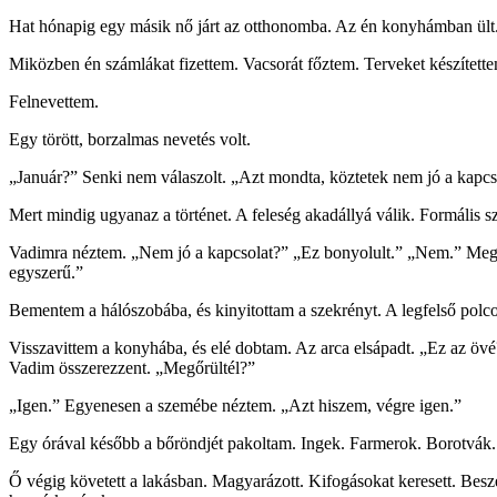
Hat hónapig egy másik nő járt az otthonomba. Az én konyhámban ült.
Miközben én számlákat fizettem. Vacsorát főztem. Terveket készítettem. 
Felnevettem.
Egy törött, borzalmas nevetés volt.
„Január?” Senki nem válaszolt. „Azt mondta, köztetek nem jó a kapcso
Mert mindig ugyanaz a történet. A feleség akadállyá válik. Formális s
Vadimra néztem. „Nem jó a kapcsolat?” „Ez bonyolult.” „Nem.” Megrá
egyszerű.”
Bementem a hálószobába, és kinyitottam a szekrényt. A legfelső pol
Visszavittem a konyhába, és elé dobtam. Az arca elsápadt. „Ez az övé
Vadim összerezzent. „Megőrültél?”
„Igen.” Egyenesen a szemébe néztem. „Azt hiszem, végre igen.”
Egy órával később a bőröndjét pakoltam. Ingek. Farmerok. Borotvák. 
Ő végig követett a lakásban. Magyarázott. Kifogásokat keresett. Beszé