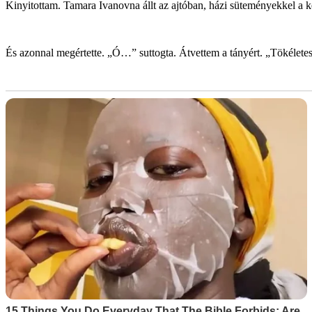
Kinyitottam. Tamara Ivanovna állt az ajtóban, házi süteményekkel a 
És azonnal megértette. „Ó…” suttogta. Átvettem a tányért. „Tökélet