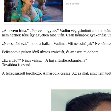
„A nevem Irina.” „Persze, hogy az.” Vadim végigsimított a homlokán.
nem néznek félre így egyetlen hiba után. Csak hónapok gyakorlása ut
„Ne csináld ezt,” mondta halkan Vadim. „Mit ne csináljak? Ne kérde
Felkapom a pulton lévő rúzsos szalvétát, és az asztalra dobom.
„Ez a tiéd?” Nincs válasz. „A haj a fürdőszobámban?”
Továbbra is csend.
A félrecsúszott törölköző. A második csésze. Az az illat, amit nem tud