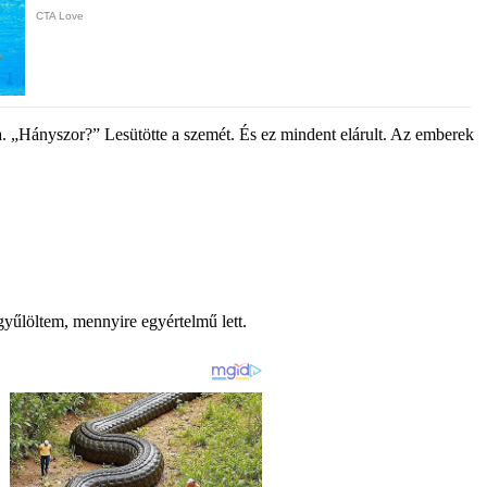
. „Hányszor?” Lesütötte a szemét. És ez mindent elárult. Az emberek
 gyűlöltem, mennyire egyértelmű lett.