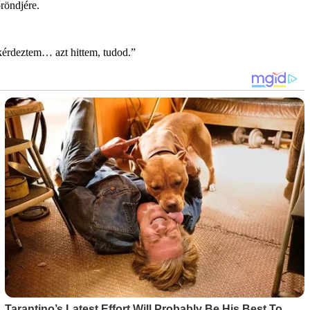
röndjére.
kérdeztem… azt hittem, tudod.”