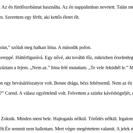
 Az én fürdőszobámat használta. Az én nappalimban nevetett. Talán mé
Szerettem egy férfit, aki kettős életet élt.
lat,” szólalt meg halkan Irina. A második pofon.
zereppé. Háttérfigurává. Egy nővé, aki tovább főz, miközben érzelmileg 
ztam a fejem. „Nem az.” Irina felé mutattam. „Te vele feküdtél le.” 
con egy bevásárlószatyor volt. Benne drága, bézs fehérnemű. Nem az 
?” Csend. A válasz egyértelmű volt. Felvettem a szürke kávésbögréjét, 
Zoknik. Minden ment bele. Hajtogatás nélkül. Törődés nélkül. Irgalom
lt.Én semmit nem hallottam. Mert végre megértettem valamit. A jelek mi