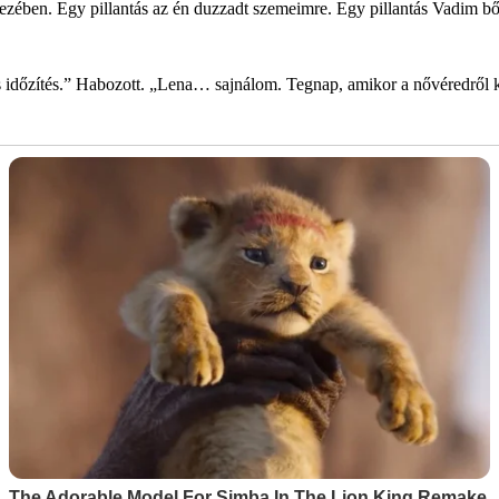
kezében. Egy pillantás az én duzzadt szemeimre. Egy pillantás Vadim bő
es időzítés.” Habozott. „Lena… sajnálom. Tegnap, amikor a nővéredről 