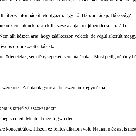
t túl sok információt feldolgozni. Egy nő. Három hónap. Házasság?
 néztem, akinek az arckifejezése alapján majdnem leesett az álla.
em állt készen arra, hogy találkozzon veletek, de végül sikerült meg
óvatos öröm között cikáztak.
Sem történeteket, sem fényképeket, sem utalásokat. Most pedig néhány 
 szerelmes. A fiatalok gyorsan beleszeretnek egymásba.
ra is kitérő válaszokat adott.
 megismered. Mindent meg fogsz érteni.
re koncentrálok. Hiszen ez fontos alkalom volt. Nathan még azt is meg