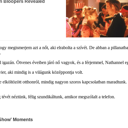
gy megismerjem azt a nőt, aki elrabolta a szívét. De abban a pillanatb
.
igazán. Ötvenes éveiben járó nő vagyok, és a férjemmel, Nathannel eg
r, aki mindig is a világunk középpontja volt.
 elköltözött otthonról, mindig nagyon szoros kapcsolatban maradtunk. 
 tévét néztünk, félig szundikáltunk, amikor megszólalt a telefon.