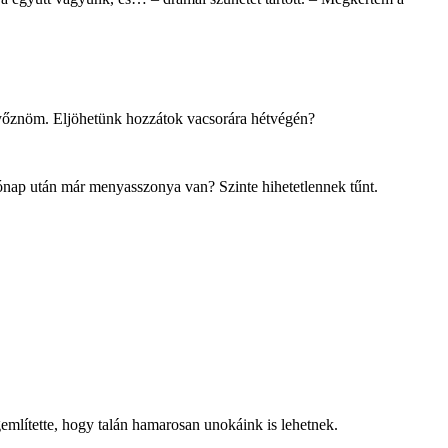
győznöm. Eljöhetünk hozzátok vacsorára hétvégén?
hónap után már menyasszonya van? Szinte hihetetlennek tűnt.
említette, hogy talán hamarosan unokáink is lehetnek.