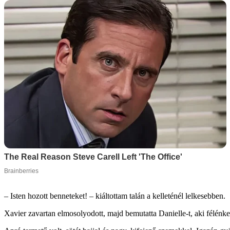
– Isten hozott benneteket! – kiáltottam talán a kelleténél lelkesebben.
Xavier zavartan elmosolyodott, majd bemutatta Danielle-t, aki félénken