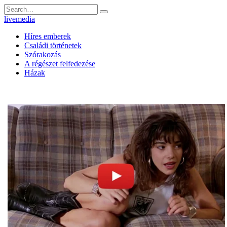
Skip
Search
to
for:
livemedia
content
Híres emberek
Családi történetek
Szórakozás
A régészet felfedezése
Házak