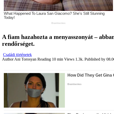
A fiam hazahozta a menyasszonyát – abban 
rendőrséget.
Családi történetek
Author
Ani Torosyan
Reading
10 min
Views
1.3k.
Published by
08.0