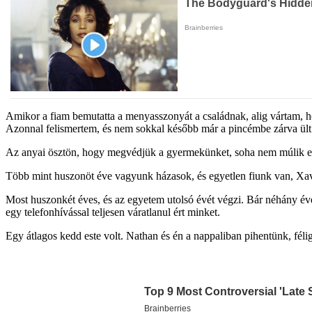
Amikor a fiam bemutatta a menyasszonyát a családnak, alig vártam, ho
Azonnal felismertem, és nem sokkal később már a pincémbe zárva ült
Az anyai ösztön, hogy megvédjük a gyermekünket, soha nem múlik el 
Több mint huszonöt éve vagyunk házasok, és egyetlen fiunk van, Xavie
Most huszonkét éves, és az egyetem utolsó évét végzi. Bár néhány éve
egy telefonhívással teljesen váratlanul ért minket.
Egy átlagos kedd este volt. Nathan és én a nappaliban pihentünk, félig