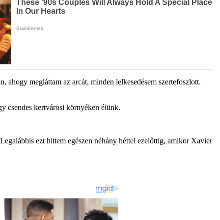
an, ahogy megláttam az arcát, minden lelkesedésem szertefoszlott.
y csendes kertvárosi környéken élünk.
Legalábbis ezt hittem egészen néhány héttel ezelőttig, amikor Xavier