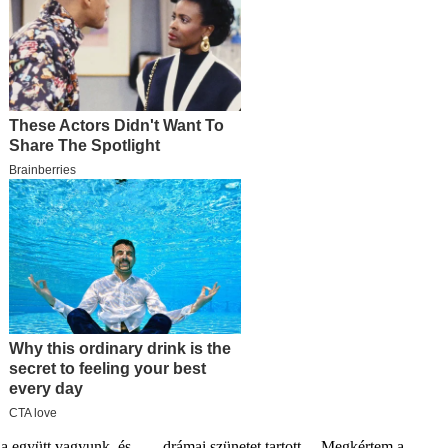
ja együtt vagyunk, és… – drámai szünetet tartott. – Megkértem a