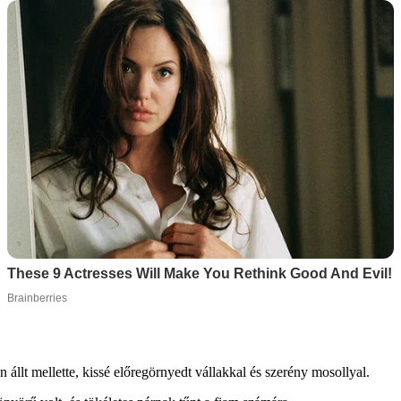
 állt mellette, kissé előregörnyedt vállakkal és szerény mosollyal.