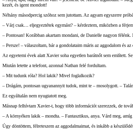
kezét, és igent mondott!
Néhány másodpercig szóhoz sem jutottam. Az agyam egyszerre próbál
– Várj csak… eljegyeztétek egymást? – kérdeztem, miközben a férjemre
– Pontosan! Korábban akartam mondani, de Danielle nagyon félénk. N
– Persze! – válaszoltam, bár a gondolataim máris az aggodalom és az 
Az egyetemi évek alatt Xavier soha egyetlen barátnőt sem említett. 
Miután letette a telefont, azonnal Nathan felé fordultam.
– Mit tudunk róla? Hol lakik? Mivel foglalkozik?
– Drágám, pontosan ugyanannyit tudok, mint te – mosolygott. – Talán
Ez egyáltalán nem nyugtatott meg.
Másnap felhívtam Xavier-t, hogy több információt szerezzek, de tovább
– A környéken lakik – mondta. – Fantasztikus, anya. Várd meg, amíg
Úgy döntöttem, félreteszem az aggodalmaimat, és inkább a készülődés