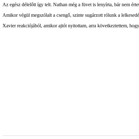
Az egész délelőtt így telt. Nathan még a füvet is lenyírta, bár nem ér
Amikor végül megszólalt a csengő, szinte sugárzott rólunk a lelkesedé
Xavier reakciójából, amikor ajtót nyitottam, arra következtettem, hogy 